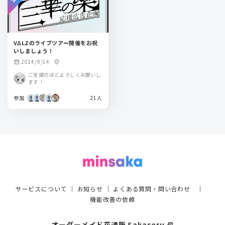
VΔLZのライブツアー開催をお祝
いしましょう！
2024/9/14
calendar_month
location_on
ご支援のほどよろしくお願いし
ます！
参加
21人
サービスについて
｜
お知らせ
｜
よくある質問・問い合わせ
｜
機能改善の依頼
オーダーメイド花通販 Sakaseru
select_window