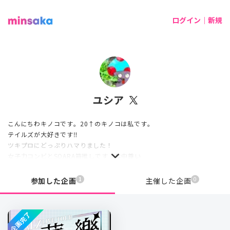
ログイン｜新規
ユシア
こんにちわキノコです。20↑のキノコは私です。
テイルズが大好きです‼
ツキプロにどっぷりハマりました！
女子力コンビとSOARA箱推しです！年中尊い
竜成さんの笑顔は最高！
佐々木と宮野の沼に頭から突っ込んだ
1
0
参加した企画
主催した企画
VΔLZを推しておりまする
企画完了