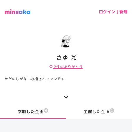
ログイン｜新規
さゆ
2
件のありがとう
favorite
ただのしがない水槽さんファンです
0
1
参加した企画
主催した企画