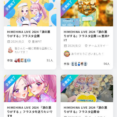
企画完了
企画完了
HIMEHINA LIVE 2024『涙の薫
HIMEHINA LIVE 2024『涙の薫
りがする』フラスタ企画
りがする』フラスタ企画 in 豊洲P
IT
2024/8/2
豊洲PIT
calendar_month
location_on
2024/8/2
チームスマイ
calendar_month
location_on
皆さんと一緒に素敵な企画にし
ル・豊洲PIT
たいです！
ありがとうございました！
参加
51人
参加
56人
企画完了
企画完了
HIMEHINA LIVE 2024 『涙の薫
HIMEHINA LIVE 2024『涙の薫
りがする 』フラスタを送りたいで
す❣️