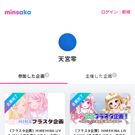
ログイン｜新規
天宮零
8
0
参加した企画
主催した企画
企画完了
企画完了
《フラスタ企画》HIMEHINA LIV
【フラスタ企画】HIMEHINA LIV