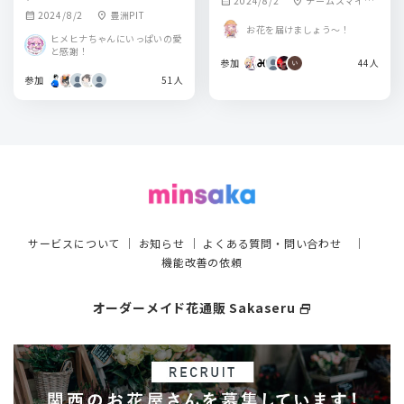
2024/8/2
チームスマイ
calendar_month
location_on
2024/8/2
豊洲PIT
calendar_month
location_on
ル・豊洲PIT
お花を届けましょう〜！
ヒメヒナちゃんにいっぱいの愛
と感謝！
参加
44人
参加
51人
サービスについて
｜
お知らせ
｜
よくある質問・問い合わせ
｜
機能改善の依頼
オーダーメイド花通販 Sakaseru
select_window