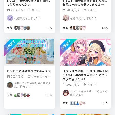
E 2024『涙の薫りがする』を想い
E 2024「涙の薫りがする」素敵な
で彩りませんか？
お花で一緒にお祝いしません
か！？
2024/8/2
豊洲PIT
2024/8/2
豊洲PIT
calendar_month
location_on
calendar_month
location_on
花贈り完了しました！
花贈り完了しました！
参加
44人
参加
55人
企画完了
企画完了
ヒメヒナに涙の薫りがする花束を
【フラスタ企画】HIMEHINA LIV
E 2024『涙の薫りがする』にフラ
2024/8/2
チームスマイ
calendar_month
location_on
スタを届けたい！
ル・豊洲PIT
今年も2人の笑顔を見る為に是
2024/8/2
豊洲PIT
calendar_month
location_on
非ご協力を！
ヒメヒナちゃん達にたくさんの
参加
50人
思を込めて
参加
81人