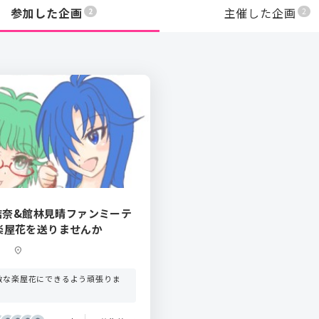
参加した企画
主催した企画
2
2
緒結奈&館林見晴ファンミーテ
楽屋花を送りませんか
location_on
敵な楽屋花にできるよう頑張りま
！