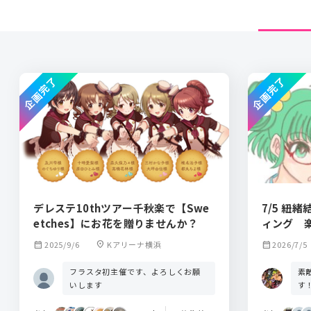
企画完了
企画完了
デレステ10thツアー千秋楽で【Swe
7/5 紐
etches】にお花を贈りませんか？
ィング 
calendar_month
2025/9/6
location_on
Kアリーナ横浜
calendar_month
2026/7/5
フラスタ初主催です、よろしくお願
素
いします
す