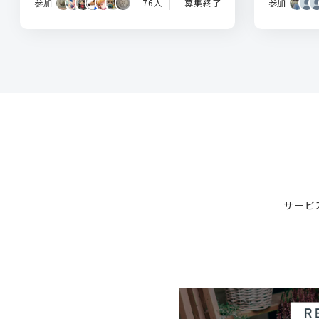
参加
76人
募集終了
参加
サービ