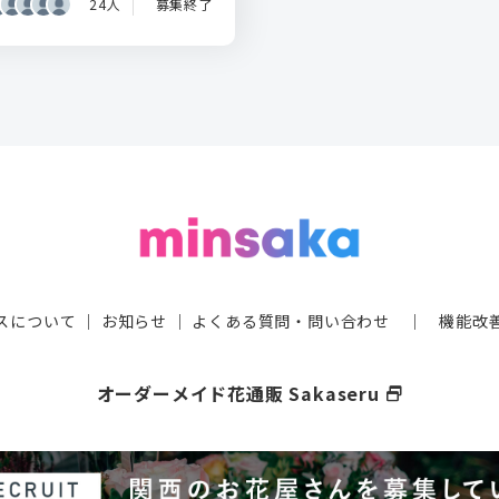
24人
募集終了
スについて
｜
お知らせ
｜
よくある質問・問い合わせ
｜
機能改
オーダーメイド花通販 Sakaseru
select_window