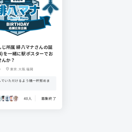
んじ所属 緋八マナさんの誕
24)を一緒に駅ポスターでお
せんか？
9
location_on
東京.大阪.福岡
んでいただけるよう精一杯努めま
。
40人
募集終了