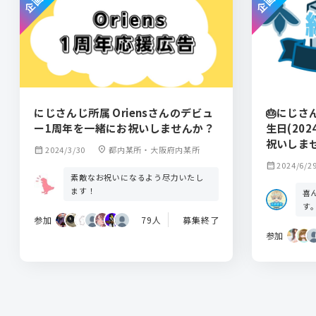
にじさんじ所属 Oriensさんのデビュ
🎂にじさ
ー1周年を一緒にお祝いしませんか？
生日(20
祝いしま
calendar_month
2024/3/30
location_on
都内某所・大阪府内某所
calendar_month
2024/6/2
素敵なお祝いになるよう尽力いたし
ます！
喜
す
参加
79人
募集終了
参加