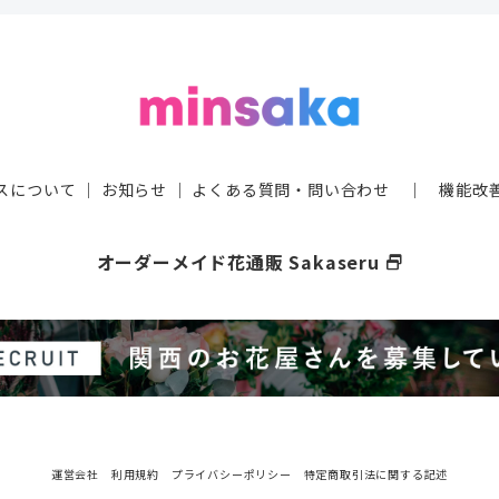
スについて
｜
お知らせ
｜
よくある質問・問い合わせ
｜
機能改
オーダーメイド花通販 Sakaseru
select_window
運営会社
利用規約
プライバシーポリシー
特定商取引法に関する記述