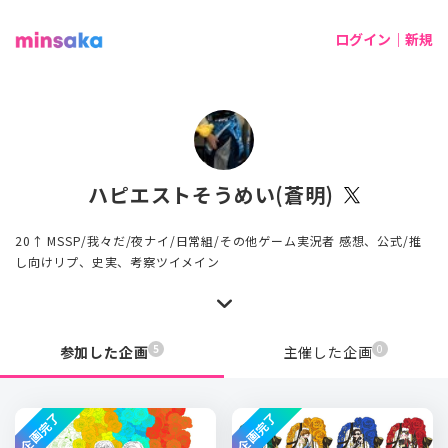
ログイン｜新規
ハピエストそうめい(蒼明)
20↑ MSSP/我々だ/夜ナイ/日常組/その他ゲーム実況者 感想、公式/推
し向けリプ、史実、考察ツイメイン
5
0
参加した企画
主催した企画
企画完了
企画完了