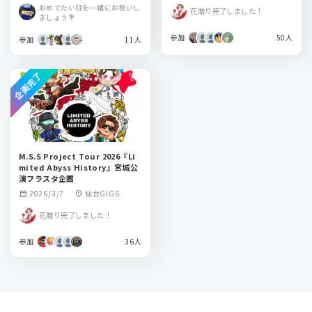
おめでたい日を一緒にお祝いし
花贈り完了しました！
ましょう💐
参加
50人
参加
11人
企画完了
M.S.S Project Tour 2026『Li
mited Abyss History』宮城公
演フラスタ企画
2026/3/7
仙台GIGS
calendar_month
location_on
花贈り完了しました！
参加
36人