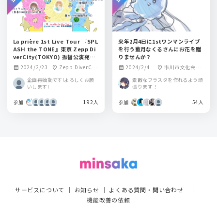
La prière 1st Live Tour 『SPL
来年2月4日に1stワンマンライブ
ASH the TONE』東京 Zepp Di
を行う藍月なくるさんにお花を贈
verCity(TOKYO) 振替公演宛フ
りませんか？
ラスタ企画
2024/2/23
Zepp DiverCit
2024/2/4
市川市文化会館
calendar_month
location_on
calendar_month
location_on
y TOKYO(ゼップ ダ
大ホール
企画再始動です!よろしくお願
素敵なフラスタを作れるよう頑
イバーシティ トウ
いします!
張ります！
キョウ)
参加
192人
参加
54人
サービスについて
｜
お知らせ
｜
よくある質問・問い合わせ
｜
機能改善の依頼