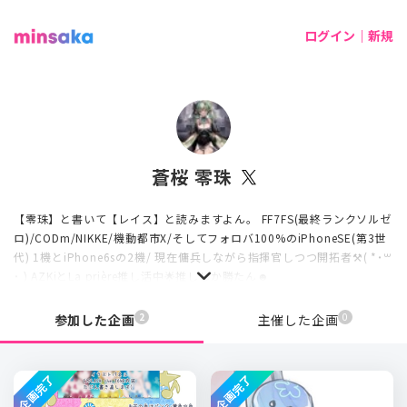
ログイン｜新規
蒼桜 零珠
【零珠】と書いて【レイス】と読みますよん。 FF7FS(最終ランクソルゼ
ロ)/CODm/NIKKE/機動都市X/そしてフォロバ100%のiPhoneSE(第3世
代) 1機とiPhone6sの2機/ 現在傭兵しながら指揮官しつつ開拓者⚒( *˙꒳
˙ ) AZKiとLa prière推し活中🌟推ししか勝たん☻
2
0
参加した企画
主催した企画
企画完了
企画完了