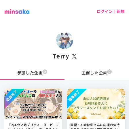
ログイン｜新規
Terry
2
0
参加した企画
主催した企画
企画完了
募集終了
『2/3.ウマ娘プリティーダービー5
声優・石崎紗彩さんに応援の気持