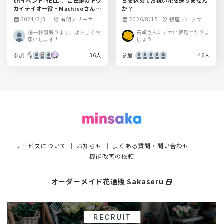
thイベント-YELL-』ご出走のトウ
ちを込めてお祝い花を送りません
カイテイオー役・Machicoさん、
か？
シンボリルドルフ役・田所あずさ
2024/2/3
有明アリーナ
2026/8/15
銀座ブロッサム
calendar_month
location_on
calendar_month
location_on
さんにお花を贈りませんか？
ホール中央会館ホ
精一杯頑張ります、よろしくお
石崎さんにデカい夢見せたりま
ーム
願いします！
しょう！
参加
36人
参加
46人
サービスについて
｜
お知らせ
｜
よくある質問・問い合わせ
｜
機能改善の依頼
オーダーメイド花通販 Sakaseru
select_window