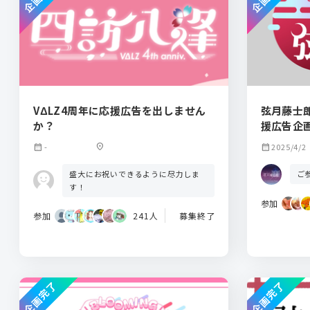
VΔLZ4周年に応援広告を出しません
弦月藤士
か？
援広告企
calendar_month
-
location_on
calendar_month
2025/4/2
盛大にお祝いできるように尽力しま
ご
す！
参加
参加
241人
募集終了
企画完了
企画完了