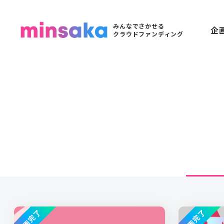
みんなでさかせる
企
クラウドファンディング
企画完了
企画完了