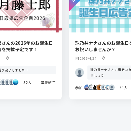
さんの2026年のお誕生日
珠乃井ナナさんのお誕生日
告を掲載予定です！
お祝いしませんか？
8
location_on
calendar_month
2026/4/24
location_on
珠乃井ナナさんに素敵な
贈り完了しました！
ましょう
32人
募集終了
参加
61人