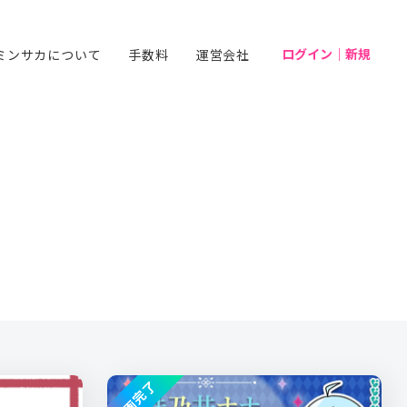
ログイン｜新規
ミンサカについて
手数料
運営会社
企画完了