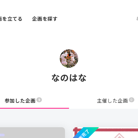
画を立てる
企画を探す
なのはな
参加した企画
主催した企画
9
0
企画完了