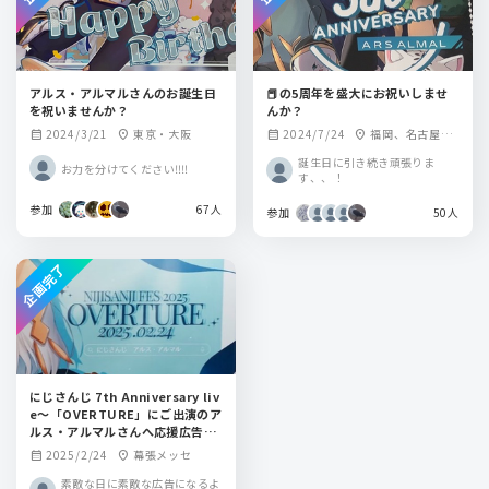
アルス・アルマルさんのお誕生日
📕の5周年を盛大にお祝いしませ
を祝いませんか？
んか？
2024/3/21
東京・大阪
2024/7/24
福岡、名古屋、
calendar_month
location_on
calendar_month
location_on
大阪
誕生日に引き続き頑張りま
お力を分けてください‼️‼️
す、、！
参加
67人
参加
50人
企画完了
にじさんじ 7th Anniversary liv
e～「OVERTURE」にご出演のア
ルス・アルマルさんへ応援広告出
しませんか！
2025/2/24
幕張メッセ
calendar_month
location_on
素敵な日に素敵な広告になるよ