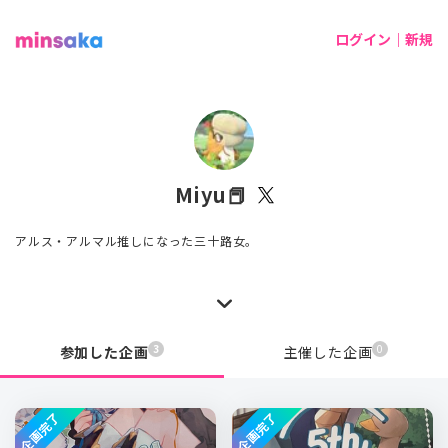
ログイン｜新規
Miyu📕
アルス・アルマル推しになった三十路女。
3
0
参加した企画
主催した企画
企画完了
企画完了