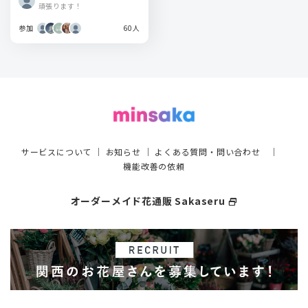
頑張ります！
参加
60人
サービスについて
｜
お知らせ
｜
よくある質問・問い合わせ
｜
機能改善の依頼
オーダーメイド花通販 Sakaseru
select_window