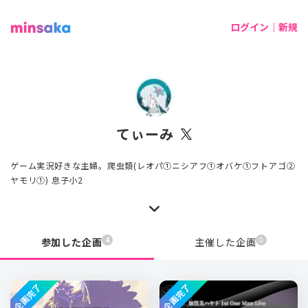
ログイン｜新規
てぃーみ
ゲーム実況好きな主婦。爬虫類(レオパ①ニシアフ①オバケ①フトアゴ②
ヤモリ①) 息子小2
4
0
参加した企画
主催した企画
企画完了
企画完了