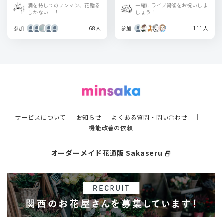
TOKYO
満を持してのワンマン、花贈る
一緒にライブ開催をお祝いしま
しかない…！
しょう！
参加
68人
参加
111人
サービスについて
｜
お知らせ
｜
よくある質問・問い合わせ
｜
機能改善の依頼
オーダーメイド花通販 Sakaseru
select_window