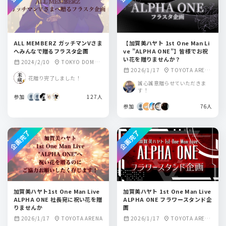
ALL MEMBERZ ガッチマンVさま
【加賀美ハヤト 1st One Man Li
へみんなで贈るフラスタ企画
ve ”ALPHA ONE”】皆様でお祝
い花を贈りませんか？
2024/2/10
TOKYO DOME
calendar_month
location_on
2026/1/17
TOYOTA ARENA
calendar_month
location_on
CITY HALL
花贈り完了しました！
TOKYO
誠心誠意贈らせていただきま
す！
参加
127人
参加
76人
企画完了
企画完了
加賀美ハヤト1st One Man Live
加賀美ハヤト 1st One Man Live
ALPHA ONE 社長宛に祝い花を贈
ALPHA ONE フラワースタンド企
りませんか
画
2026/1/17
TOYOTA ARENA
2026/1/17
TOYOTA ARENA
calendar_month
location_on
calendar_month
location_on