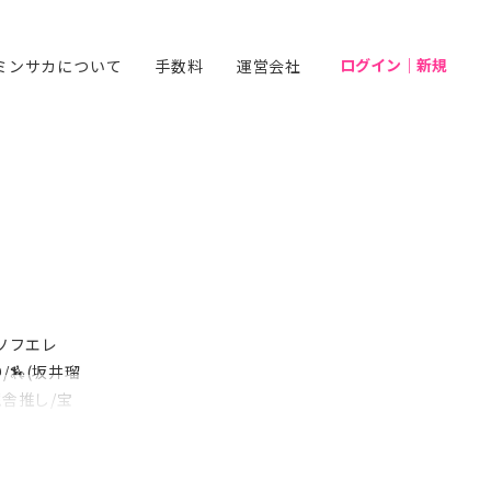
ログイン｜新規
ミンサカについて
手数料
運営会社
:ソフエレ
/🏇(坂井瑠
厩舎推し/宝