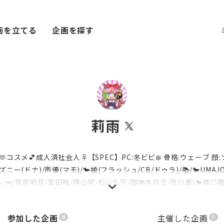
画を立てる
企画を探す
莉雨
コスメ💕成人済社会人♀【SPEC】PC:冬ビビ❄️ 骨格:ウェーブ 顔
ニー(ドナ)/声優(マモ)/🐎娘(フラッシュ/CB/ドゥラ)/📚/🐎UMAJO
/🦈/菅原明良/富田暁/横山家/松山弘平/御神本訓史/笹川翼)🐎橋口
参加した企画
主催した企画
0
0