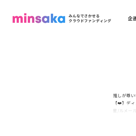
みんなでさかせる
企
クラウドファンディング
推しが尊い
【❤️】ディズ
星/ルメール
鐘の一味