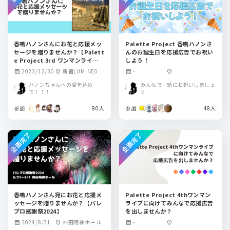
香鳴ハノンさんにお花と応援メッ
Palette Project 香鳴ハノンさ
セージを贈りませんか？【Palett
んのお誕生日を応援広告でお祝い
e Project 3rd ワンマンライブ
しよう！
「Stepping Prism」】
2023/12/30
新宿LUMINE0
-
calendar_month
location_on
calendar_month
location_on
ハノンちゃんへの愛を込め
みんなで一緒にお祝いしましょ
て！！！
う
参加
80人
参加
48人
企画完了
企画完了
香鳴ハノンさん宛にお花と応援メ
Palette Project 4thワンマン
ッセージを贈りませんか？【パレ
ライブに向けてみんなで応援広告
プロ感謝祭2024】
を出しませんか？
2024/8/31
神田明神ホール
-
calendar_month
location_on
calendar_month
location_on