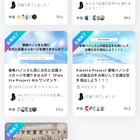
みんなで応援の気持ちを贈りま
花贈り完了しました！
しょう！！！
参加
70人
参加
49人
企画完了
企画完了
香鳴ハノンさん宛にお花と応援メ
Palette Project 香鳴ハノンさ
ッセージを贈りませんか？【Pale
んの誕生日をお祝いして応援広告
tte Project 4th ワンマンライ
を掲出しよう！！！
ブ「約束」】
2024/12/14
シティホール＆
2025/3/3
calendar_month
location_on
calendar_month
location_on
ギャラリー五反田
みんなでハノンちゃんを応援し
花贈り完了しました！
よう！！！
参加
45人
参加
54人
企画完了