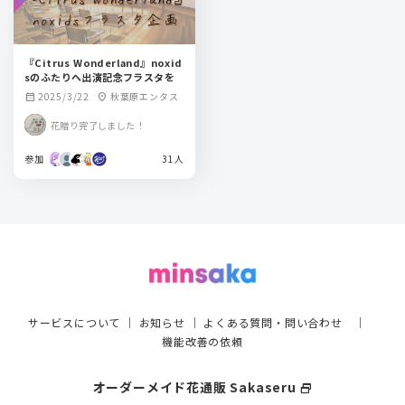
『Citrus Wonderland』noxid
sのふたりへ出演記念フラスタを
2025/3/22
秋葉原エンタス
calendar_month
location_on
花贈り完了しました！
参加
31人
サービスについて
｜
お知らせ
｜
よくある質問・問い合わせ
｜
機能改善の依頼
オーダーメイド花通販 Sakaseru
select_window