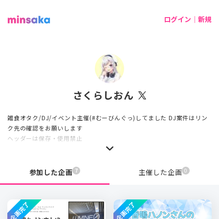
ログイン｜新規
さくらしおん
雑食オタク/DJ/イベント主催(#むーびんぐっ)してました DJ案件はリン
ク先の確認をお願いします
ヘッダーは保存・使用禁止
7
0
参加した企画
主催した企画
企画完了
企画完了