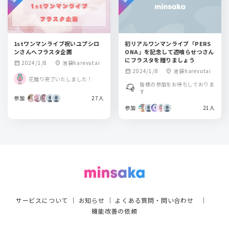
1stワンマンライブ祝いユプシロ
初リアルワンマンライブ「PERS
ンさんへフラスタ企画
ONA」を記念して遊喰らせつさん
にフラスタを贈りましょう
2024/1/8
池袋harevutai
calendar_month
location_on
2024/1/8
池袋harevutai
calendar_month
location_on
花贈り完了いたしました！
皆様の参加をお待ちしておりま
す
参加
27人
参加
21人
サービスについて
｜
お知らせ
｜
よくある質問・問い合わせ
｜
機能改善の依頼