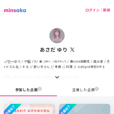
ログイン｜新規
あさだ ゆり
🌙꧂+😵🫧 / 💜6️⃣ /🍅/ 🐝 /🐟✨ /ﾖﾙﾏﾁ+ﾉﾗ / 梟note弱酸性 / 踏み愛 / ☃️
+ドズル社 / キヨ // 歌い手さん // 考察 // 料理 // vistlipは特別VIP🎸
何事も楽しむが1番 // 推し方好きの形も人それぞれ …///♡
🪷音に恋して自由に散歩🪷
2
0
参加した企画
主催した企画
企画完了
企画完了