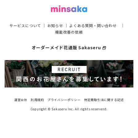
サービスについて
｜
お知らせ
｜
よくある質問・問い合わせ
｜
機能改善の依頼
オーダーメイド花通販 Sakaseru
select_window
運営会社
利用規約
プライバシーポリシー
特定商取引法に関する記述
Copyright © Sakaseru Inc. All rights reserverd.