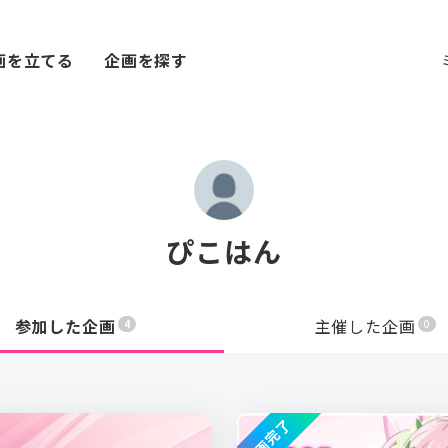
画を立てる
企画を探す
ぴこはん
参加した企画
主催した企画
4
0
企画完了