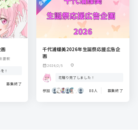
企画
千代浦蝶美2026年生誕祭応援広告企
画
主要駅
calendar_month
2026/2/5
location_on
いを！
花贈り完了しました！
募集終了
参加
88人
募集終了