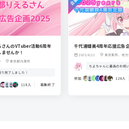
さんのVTuber活動6周年
千代浦蝶美4周年応援広告
しませんか！
calendar_month
2025/8/12
location_on
東京某所、地方
0
location_on
東京都内某所
ちよちゃんに最高のお祝
贈り完了しました！
参加
126人
118人
募集終了