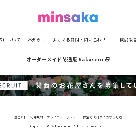
スについて
｜
お知らせ
｜
よくある質問・問い合わせ
｜
機能改
オーダーメイド花通販 Sakaseru
select_window
運営会社
利用規約
プライバシーポリシー
特定商取引法に関する記述
Copyright © Sakaseru Inc. All rights reserverd.