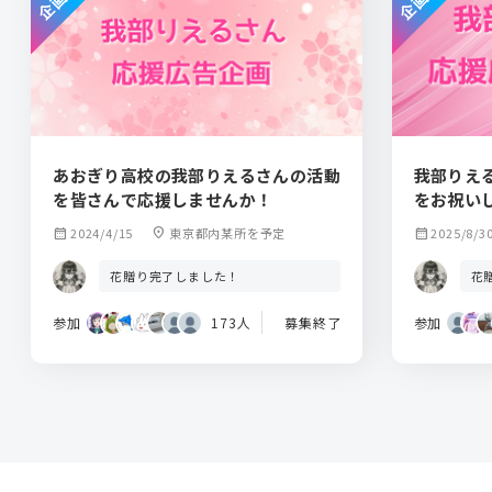
あおぎり高校の我部りえるさんの活動
我部りえる
を皆さんで応援しませんか！
をお祝い
calendar_month
2024/4/15
location_on
東京都内某所を予定
calendar_month
2025/8/3
花贈り完了しました！
花
参加
173人
募集終了
参加