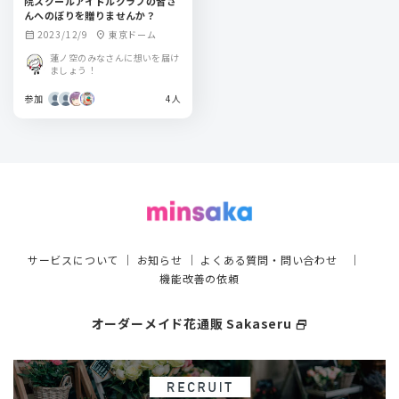
院スクールアイドルクラブの皆さ
んへのぼりを贈りませんか？
2023/12/9
東京ドーム
calendar_month
location_on
蓮ノ空のみなさんに想いを届け
ましょう！
参加
4人
サービスについて
｜
お知らせ
｜
よくある質問・問い合わせ
｜
機能改善の依頼
オーダーメイド花通販 Sakaseru
select_window