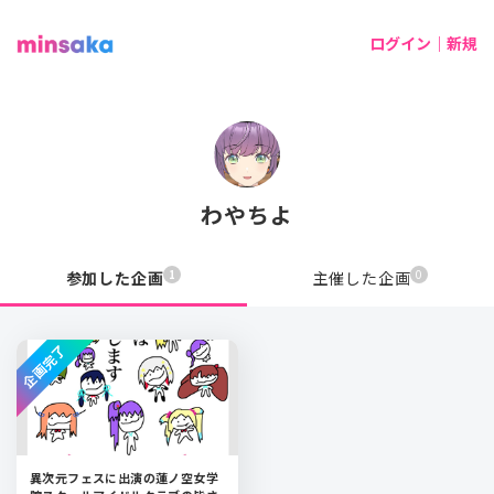
ログイン｜新規
わやちよ
1
0
参加した企画
主催した企画
企画完了
異次元フェスに出演の蓮ノ空女学