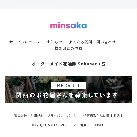
サービスについて
｜
お知らせ
｜
よくある質問・問い合わせ
｜
機能改善の依頼
オーダーメイド花通販 Sakaseru
select_window
運営会社
利用規約
プライバシーポリシー
特定商取引法に関する記述
Copyright © Sakaseru Inc. All rights reserverd.