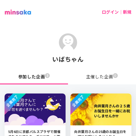
ログイン｜新規
いばちゃん
3
0
参加した企画
主催した企画
企画完了
企画完了
5月6日に京都パルスプラザで開催
向井葉月さんの25歳のお誕生日を