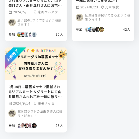
されるリアルミーグリにて、山下
一緒にお祝いしませんか？
美月さん・向井葉月さんにお花を
2024/8/23
乃木坂駅
calendar_month
location_on
送りませんか？
2024/5/6
京都パルスプラ
calendar_month
location_on
誕生日をお祝いできるように頑
ザ
張ります！
思い出の1つにできるよう頑張
ります！
参加
42人
参加
30人
企画完了
9月14日に幕張メッセで開催され
るリアルミート＆グリートにて向
井葉月さんへお花を一緒に贈りま
せんか？
2024/9/14
幕張メッセ
calendar_month
location_on
生誕祭ラストの企画を盛大に盛
り上げます！
参加
25人