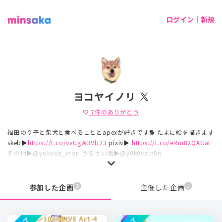
ログイン｜新規
ヨコヤイノリ
7
件のありがとう
favorite
福田のり子と柴犬と食べることとapexが好きです🐕 たまに絵を描きます
skeb▶︎
https://t.co/vvUgW3Vb23
pixiv▶︎
https://t.co/eRm82QACaE
その他▶︎@yokoya_inori うるさい垢▶︎@y0k0yain0ri
3
1
参加した企画
主催した企画