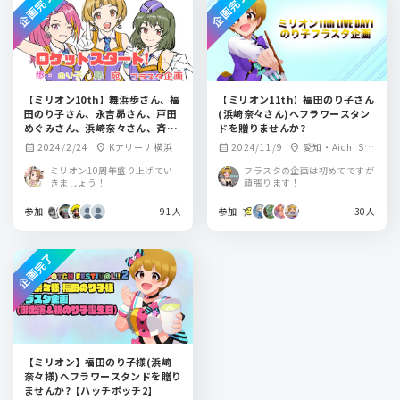
企画完了
企画完了
【ミリオン10th】舞浜歩さん、福
【ミリオン11th】福田のり子さん
田のり子さん、永吉昴さん、戸田
(浜崎奈々さん)へフラワースタン
めぐみさん、浜崎奈々さん、斉藤
ドを贈りませんか?
佑圭さんへフラワースタンドを贈
2024/2/24
Kアリーナ横浜
2024/11/9
愛知・Aichi Sky
calendar_month
location_on
calendar_month
location_on
りませんか？
Expo（愛知県国際
ミリオン10周年盛り上げてい
フラスタの企画は初めてですが
展示場） ホールA
きましょう！
頑張ります！
参加
91人
参加
30人
企画完了
【ミリオン】福田のり子様(浜崎
奈々様)へフラワースタンドを贈り
ませんか?【ハッチポッチ2】