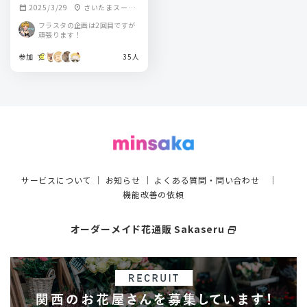
2025/3/29
さいたまスーパ
calendar_month
location_on
ーアリーナ
フラスタの企画は2回目ですが
頑張ります！
参加
35人
サービスについて
｜
お知らせ
｜
よくある質問・問い合わせ
｜
機能改善の依頼
オーダーメイド花通販 Sakaseru
select_window