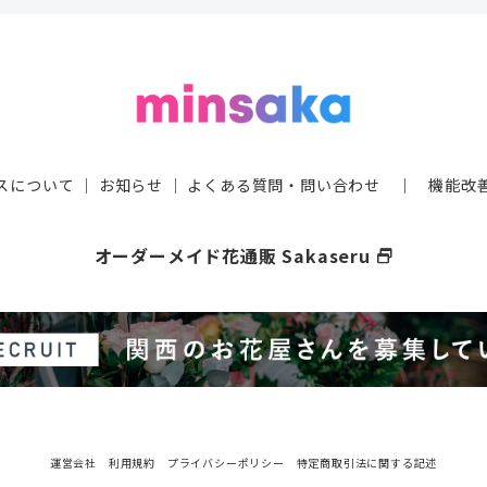
スについて
｜
お知らせ
｜
よくある質問・問い合わせ
｜
機能改
オーダーメイド花通販 Sakaseru
select_window
運営会社
利用規約
プライバシーポリシー
特定商取引法に関する記述