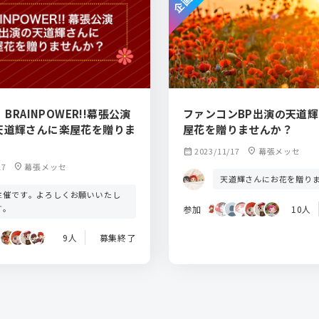
】BRAINPOWER!!幕張公演
ファンコンBP出演の天道
天道輝さんに楽屋花を贈りま
屋花を贈りませんか？
calendar_month
2023/11/17
location_on
幕張メッセ
17
location_on
幕張メッセ
天道輝さんにお花を贈り
主催です。よろしくお願いいたし
す。
参加
10人
9人
募集終了