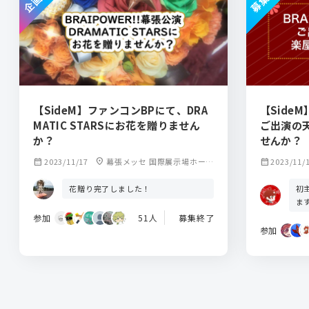
【SideM】ファンコンBPにて、DRA
【SideM
MATIC STARSにお花を贈りません
ご出演の
か？
せんか？
calendar_month
2023/11/17
location_on
幕張メッセ 国際展示場ホール
calendar_month
2023/11/
9-10
初
花贈り完了しました！
ま
参加
51人
募集終了
参加