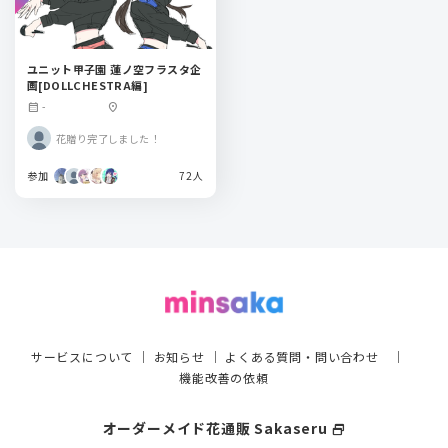
ユニット甲子園 蓮ノ空フラスタ企
画[DOLLCHESTRA編]
-
calendar_month
location_on
花贈り完了しました！
参加
72人
サービスについて
｜
お知らせ
｜
よくある質問・問い合わせ
｜
機能改善の依頼
オーダーメイド花通販 Sakaseru
select_window