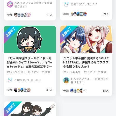
場 新館
初めてのフラスタ企画ですが頑
花贈り完了しました！
張ります！
参加
39人
参加
47人
企画完了
企画完了
『虹ヶ咲学園スクールアイドル同
ユニット甲子園に出演するDOLLC
好会6thライブ I love You ⇆ Yo
HESTRAに、声援をのせてフラス
u love Me』出演の三船栞子さ
タを贈りませんか？
ん：小泉萌香さんにフラスタを贈
2024/1/13
Kアリーナ横浜
2024/3/9
Kアリーナ横浜
calendar_month
location_on
calendar_month
location_on
りませんか？
ドルケさいきょー！の気持ちを
花贈り完了しました！
届けます！
参加
31人
参加
55人
企画完了