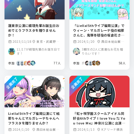
蓮東京公演に綴理先輩お誕生日お
「Liella!5thライブ福岡公演」で
めでとうフラスタを贈りません
ウィーン・マルガレーテ役の結那
か！
さんと、鬼塚冬毬役の坂倉花さん
にフラスタを贈りませんか？
2023/11/18
東京・武蔵野の
2024/1/20
西日本総合展示
calendar_month
location_on
calendar_month
location_on
森総合スポーツプ
場 新館
11/17が綴理先輩のお誕生日で
3期生の2人に素敵なお花を贈
ラザ メインアリー
す！
りたいです！
ナ
参加
77人
参加
58人
企画完了
企画完了
Liella!5thライブ福岡公演にて結
『虹ヶ咲学園スクールアイドル同
那ちゃんとマルガレーテちゃんへ
好会6thライブ I love You ⇆ Yo
フラスタを贈りませんか？
u love Me』神奈川公演に出演の
優木せつ菜さん：林鼓子さんにフ
2024/1/20
西日本総合展示
2024/1/13
Kアリーナ横浜
calendar_month
location_on
calendar_month
location_on
ラスタを贈りませんか？