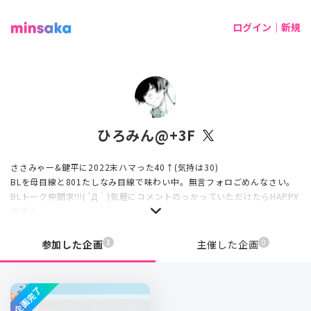
ログイン｜新規
ひろみん@+3F
ささみゃー&鍵平に2022末ハマった40↑(気持は30)
BLを母目線と801たしなみ目線で味わい中。無言フォロごめんなさい。
BLトーク仲間求!!!(´Д｀)気軽にコメントのっかっていただけたらHAPPY
です☆
BL、ラノベお絵描き、ビーズアクセサリー作り、栽培モノ、息子からリ
アルなBLネタを聞くのが主な趣味
1
0
参加した企画
主催した企画
企画完了