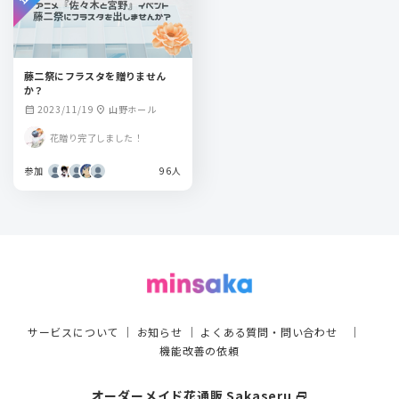
藤二祭にフラスタを贈りません
か？
2023/11/19
山野ホール
calendar_month
location_on
花贈り完了しました！
参加
96人
サービスについて
｜
お知らせ
｜
よくある質問・問い合わせ
｜
機能改善の依頼
オーダーメイド花通販 Sakaseru
select_window