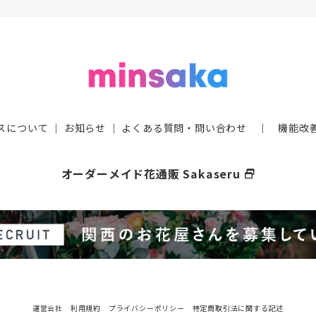
スについて
｜
お知らせ
｜
よくある質問・問い合わせ
｜
機能改
オーダーメイド花通販 Sakaseru
select_window
運営会社
利用規約
プライバシーポリシー
特定商取引法に関する記述