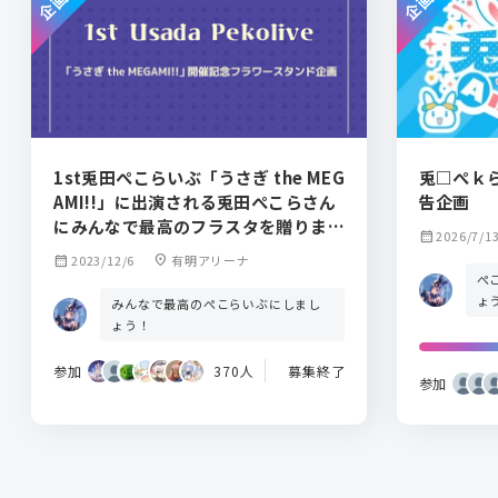
1st兎田ぺこらいぶ「うさぎ the MEG
兎□ぺｋ
AMI!!」に出演される兎田ぺこらさん
告企画
にみんなで最高のフラスタを贈りませ
calendar_month
2026/7/1
んか？
calendar_month
2023/12/6
location_on
有明アリーナ
ぺ
ょ
みんなで最高のぺこらいぶにしまし
ょう！
参加
370人
募集終了
参加