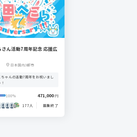
らさん活動7周年記念 応援広
3
location_on
日本国内3都市
こちゃんの活動7周年をお祝いまし
う！
471,000
100%
円
177人
募集終了