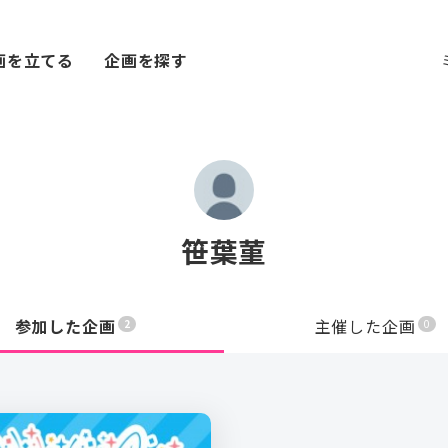
画を立てる
企画を探す
笹葉菫
参加した企画
主催した企画
2
0