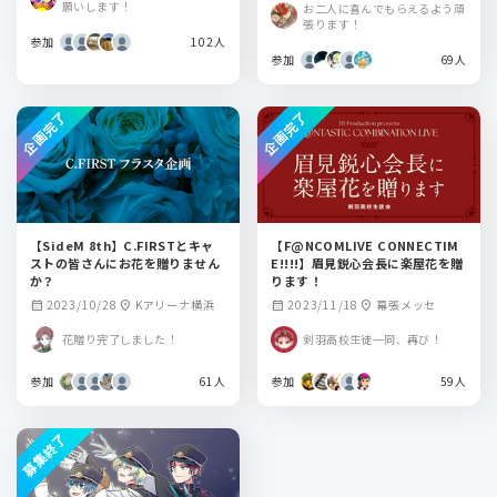
願いします！
お二人に喜んでもらえるよう頑
張ります！
参加
102人
参加
69人
企画完了
企画完了
【SideM 8th】C.FIRSTとキャ
【F@NCOMLIVE CONNECTIM
ストの皆さんにお花を贈りません
E!!!!】眉見鋭心会長に楽屋花を贈
か？
ります！
2023/10/28
Kアリーナ横浜
2023/11/18
幕張メッセ
calendar_month
location_on
calendar_month
location_on
花贈り完了しました！
剣羽高校生徒一同、再び！
参加
61人
参加
59人
募集終了