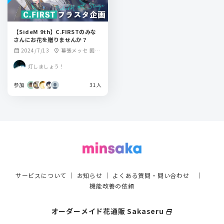
【SideM 9th】C.FIRSTのみな
さんにお花を贈りませんか？
2024/7/13
幕張メッセ 国際
calendar_month
location_on
展示場ホール9-11
灯しましょう！
参加
31人
サービスについて
｜
お知らせ
｜
よくある質問・問い合わせ
｜
機能改善の依頼
オーダーメイド花通販 Sakaseru
select_window