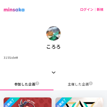
ログイン｜新規
ころろ
315SideM
7
0
参加した企画
主催した企画
企画完了
企画完了