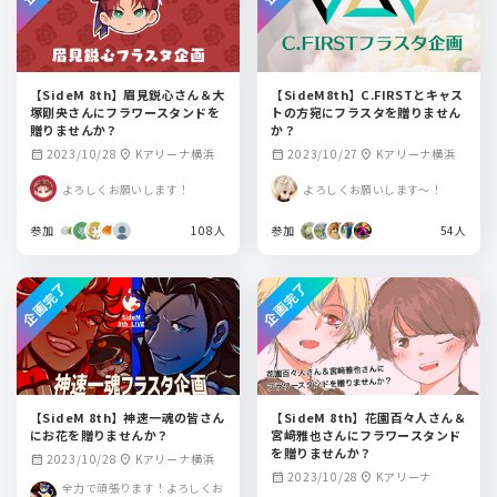
【SideM 8th】眉見鋭心さん＆大
【SideM8th】C.FIRSTとキャス
塚剛央さんにフラワースタンドを
トの方宛にフラスタを贈りません
贈りませんか？
か？
2023/10/28
Kアリーナ横浜
2023/10/27
Kアリーナ横浜
calendar_month
location_on
calendar_month
location_on
よろしくお願いします！
よろしくお願いします～！
参加
108人
参加
54人
企画完了
企画完了
【SideM 8th】神速一魂の皆さん
【SideM 8th】花園百々人さん＆
にお花を贈りませんか？
宮﨑雅也さんにフラワースタンド
を贈りませんか？
2023/10/28
Kアリーナ横浜
calendar_month
location_on
2023/10/28
Kアリーナ
calendar_month
location_on
全力で頑張ります！よろしくお