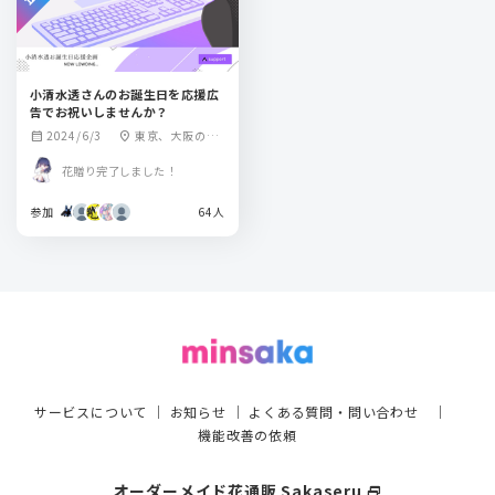
小清水透さんのお誕生日を応援広
告でお祝いしませんか？
2024/6/3
東京、大阪の某
calendar_month
location_on
駅
花贈り完了しました！
参加
64人
サービスについて
｜
お知らせ
｜
よくある質問・問い合わせ
｜
機能改善の依頼
オーダーメイド花通販 Sakaseru
select_window