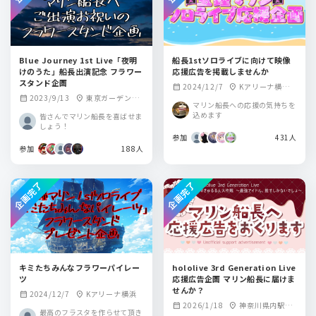
Blue Journey 1st Live「夜明
船長1stソロライブに向けて映像
けのうた」船長出演記念 フラワー
応援広告を掲載しませんか
スタンド企画
2024/12/7
Kアリーナ横
calendar_month
location_on
2023/9/13
東京ガーデンシ
calendar_month
location_on
浜・クロス新宿ビ
マリン船長への応援の気持ちを
アター
ジョン
込めます
皆さんでマリン船長を喜ばせま
しょう！
参加
431人
参加
188人
企画完了
企画完了
キミたちみんなフラワーパイレー
hololive 3rd Generation Live
ツ
応援広告企画 マリン船長に届けま
せんか？
2024/12/7
Kアリーナ横浜
calendar_month
location_on
2026/1/18
神奈川県内駅構
calendar_month
location_on
最高のフラスタを作らせて頂き