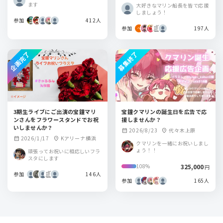
内某所
ます
大好きなマリン船長を皆で応援
しましょう！
参加
412人
参加
197人
企画完了
募集終了
3期生ライブにご出演の宝鐘マリ
宝鐘クマリンの誕生日を広告で応
ンさんをフラワースタンドでお祝
援しませんか？
いしませんか？
2026/8/23
代々木上原
calendar_month
location_on
2026/1/17
Kアリーナ横浜
calendar_month
location_on
クマリンを一緒にお祝いしまし
ょう！！
頑張ってお祝いに相応しいフラ
スタにします
325,000
108%
円
参加
146人
参加
165人