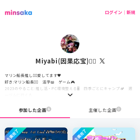
ログイン｜新規
Miyabi(因果応宝)🏴‍☠️
マリン船長推し🏴‍☠愛してます♥
好き:マリン船長🏴‍☠ 活字📖 ゲーム🎮
2023のやること:推し活・PC環境整える🖥 四季ごとにキャンプ🏕 週
一ジムに行く💪
無言フォロー大歓迎＆ご了承ください。
6
0
参加した企画
主催した企画
企画完了
企画完了