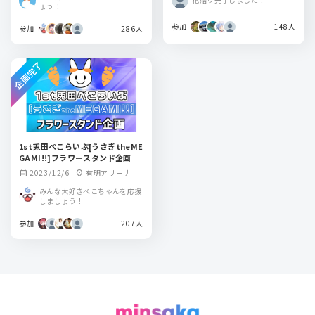
市）
ょう！
参加
148人
参加
286人
企画完了
1st兎田ぺこらいぶ[うさぎtheME
GAMI!!]フラワースタンド企画
2023/12/6
有明アリーナ
calendar_month
location_on
みんな大好きぺこちゃんを応援
しましょう！
参加
207人