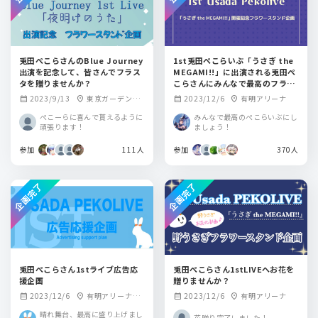
兎田ぺこらさんのBlue Journey
1st兎田ぺこらいぶ「うさぎ the
出演を記念して、皆さんでフラス
MEGAMI!!」に出演される兎田ぺ
タを贈りませんか？
こらさんにみんなで最高のフラス
タを贈りませんか？
2023/9/13
東京ガーデンシ
2023/12/6
有明アリーナ
calendar_month
location_on
calendar_month
location_on
アター
ぺこーらに喜んで貰えるように
みんなで最高のぺこらいぶにし
頑張ります！
ましょう！
参加
111人
参加
370人
企画完了
企画完了
兎田ぺこらさん1stライブ広告応
兎田ぺこらさん1stLIVEへお花を
援企画
贈りませんか？
2023/12/6
有明アリーナ・
2023/12/6
有明アリーナ
calendar_month
location_on
calendar_month
location_on
周辺駅（各主要都
晴れ舞台、最高に盛り上げまし
花贈り完了しました！