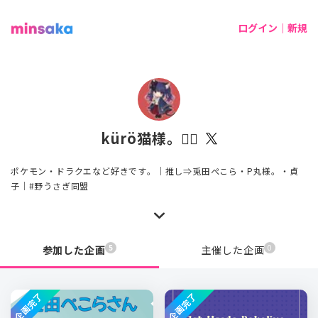
ログイン｜新規
kürö猫様。👯‍♀️
ポケモン・ドラクエなど好きです。｜推し⇒兎田ぺこら・P丸様。・貞
子｜#野うさぎ同盟
5
0
参加した企画
主催した企画
企画完了
企画完了