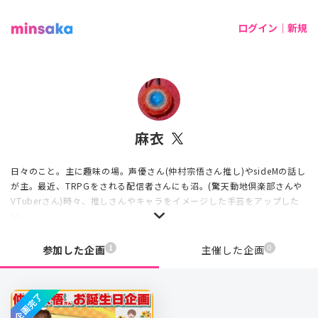
ログイン｜新規
麻衣
日々のこと。主に趣味の場。声優さん(仲村宗悟さん推し)やsideMの話し
が主。最近、TRPGをされる配信者さんにも沼。(驚天動地倶楽部さんや
VTuberさん)時々、推しさんやキャラをイメージした手芸をアップした
い。
周りにフレンズがいなので繋がりたい。
1
0
参加した企画
主催した企画
企画完了