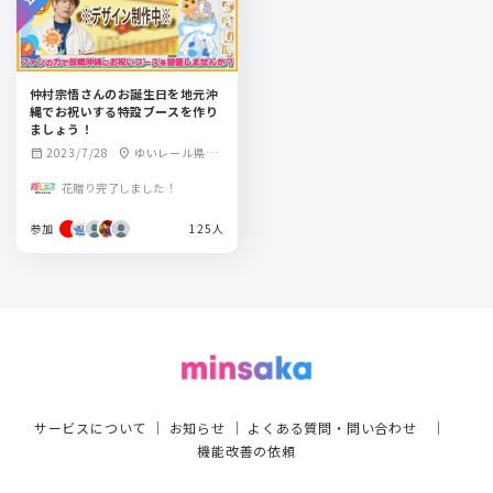
仲村宗悟さんのお誕生日を地元沖
縄でお祝いする特設ブースを作り
ましょう！
2023/7/28
ゆいレール県庁
calendar_month
location_on
前駅
花贈り完了しました！
参加
125人
サービスについて
｜
お知らせ
｜
よくある質問・問い合わせ
｜
機能改善の依頼