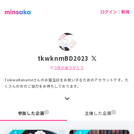
ログイン｜新規
tkwknmBD2023
5
件のありがとう
favorite
TokiwaKanameさんのお誕生日をお祝いするためのアカウントです。た
くさんの方のご協力をお待ちしております。
2
1
参加した企画
主催した企画