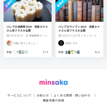
企画完了
募集終了
パレプロ感謝祭2024 常磐カナメ
パレプロワンマン2024 常磐カナ
さん宛フラスタ企画
メさん宛フラスタ企画
2024/8/31
神田明神ホール
2024/12/14
シティホール＆
calendar_month
location_on
calendar_month
location_on
ギャラリー五反田
花贈り完了しました！
頑張ります
参加
37人
参加
41人
サービスについて
｜
お知らせ
｜
よくある質問・問い合わせ
｜
機能改善の依頼