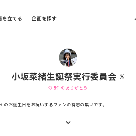
画を立てる
企画を探す
小坂菜緒生誕祭実行委員会
8
件のありがとう
favorite
んのお誕生日をお祝いするファンの有志の集いです。