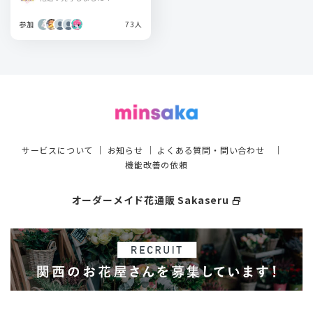
参加
73人
サービスについて
｜
お知らせ
｜
よくある質問・問い合わせ
｜
機能改善の依頼
オーダーメイド花通販 Sakaseru
select_window