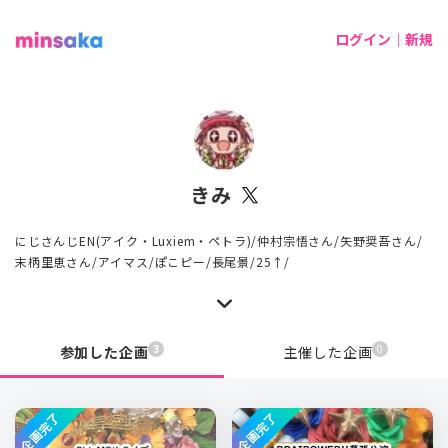
ログイン｜新規
きみ
にじさんじEN(アイク・Luxiem・ペトラ)/仲村宗悟さん/矢野奨吾さん/
末柄里恵さん/アイマス/ぽこピー/長尾景/25↑/
3
0
参加した企画
主催した企画
企画完了
企画完了