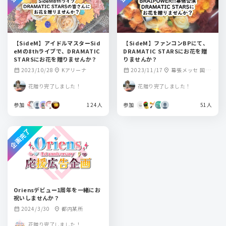
【SideM】アイドルマスターSid
【SideM】ファンコンBPにて、
eMの8thライブで、DRAMATIC
DRAMATIC STARSにお花を贈
STARSにお花を贈りませんか？
りませんか？
2023/10/28
Kアリーナ
2023/11/17
幕張メッセ 国際
calendar_month
location_on
calendar_month
location_on
展示場ホール9-10
花贈り完了しました！
花贈り完了しました！
参加
124人
参加
51人
企画完了
Oriensデビュー1周年を一緒にお
祝いしませんか？
2024/3/30
都内某所
calendar_month
location_on
花贈り完了しました！