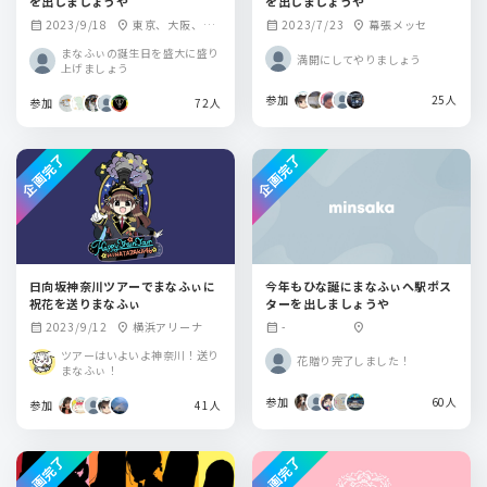
を出しましょうや
を出しましょうや
2023/9/18
東京、大阪、愛
2023/7/23
幕張メッセ
calendar_month
location_on
calendar_month
location_on
知
まなふぃの誕生日を盛大に盛り
満開にしてやりましょう
上げましょう
参加
25人
参加
72人
企画完了
企画完了
日向坂神奈川ツアーでまなふぃに
今年もひな誕にまなふぃへ駅ポス
祝花を送りまなふぃ
ターを出しましょうや
2023/9/12
横浜アリーナ
-
calendar_month
location_on
calendar_month
location_on
ツアーはいよいよ神奈川！送り
花贈り完了しました！
まなふぃ！
参加
60人
参加
41人
企画完了
企画完了