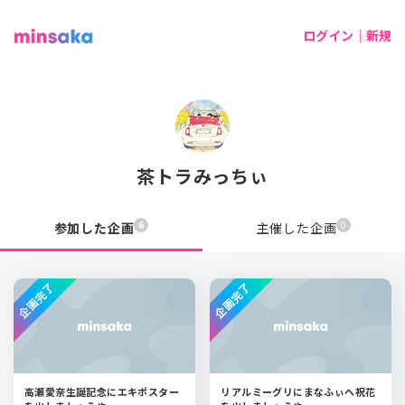
ログイン｜新規
茶トラみっちぃ
6
0
参加した企画
主催した企画
企画完了
企画完了
高瀬愛奈生誕記念にエキポスター
リアルミーグリにまなふぃへ祝花