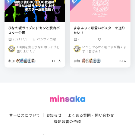
ひなた坂ライブにドカンと駅内ポ
まなふぃに可愛いポスターを送り
スター企画
たい！
2024/7/3
パシフィコ横浜
-
calendar_month
location_on
calendar_month
location_on
国立大ホール
1回目を飾るひなた坂ライブを
いつ出せるか不明ですが構えま
盛り上げたい
す！皆さん！
参加
111人
参加
85人
サービスについて
｜
お知らせ
｜
よくある質問・問い合わせ
｜
機能改善の依頼