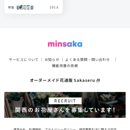
参加
101人
サービスについて
｜
お知らせ
｜
よくある質問・問い合わせ
｜
機能改善の依頼
オーダーメイド花通販 Sakaseru
select_window
運営会社
利用規約
プライバシーポリシー
特定商取引法に関する記述