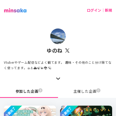
ログイン｜新規
ゆのね
Vtuberやゲーム配信などよく観てます。 趣味・その他のこと分け隔てな
く使ってます。🍙⚓🚑🍃💫🐉 🪐
3
0
参加した企画
主催した企画
企画完了
企画完了