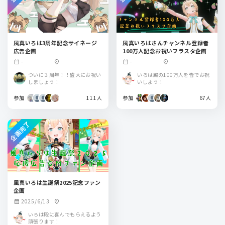
風真いろは3周年記念サイネージ
風真いろはさんチャンネル登録者
広告企画
100万人記念お祝いフラスタ企画
-
-
calendar_month
location_on
calendar_month
location_on
ついに３周年！！盛大にお祝い
いろは殿の100万人を皆でお祝
しましょう！
いしよう！
参加
111人
参加
67人
企画完了
風真いろは生誕祭2025記念ファン
企画
2025/6/13
calendar_month
location_on
いろは殿に喜んでもらえるよう
頑張ります！