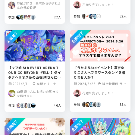
プレイス ザ・ガ
ル
麻雀が好き・興味あるやや担さ
花贈り完了しました！
ーデンルーム
んの参加歓迎
参加
32人
参加
22人
企画完了
企画完了
【ウマ娘 5th EVENT ARENA T
【うたミル3rdイベント】夏吉ゆ
OUR GO BEYOND -YELL-】ダイ
うこさんへフラワースタンドを贈
タクヘリオス役の山根 綺さんにフ
りませんか？
ラワースタンドを贈りませんか？
2024/2/4
有明アリーナ
2024/5/26
科学技術館 サイ
calendar_month
location_on
calendar_month
location_on
エンスホール
山根 綺さんにお祝いの気持ち
花贈り完了しました！
を届けます！
参加
35人
参加
46人
企画完了
企画完了