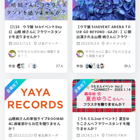
【7/15 ウマ娘 5thイベントDay
【ウマ娘 5thEVENT ARENA TO
1】山根 綺さんにフラワースタン
UR GO BEYOND -GAZE- 】に御
ドを送りませんか？
出演される山根 綺さんにフラワー
スタンドを贈りませんか？
2023/7/15
ぴあアリーナM
2023/9/16
ポートメッセな
calendar_month
location_on
calendar_month
location_on
M
ごや
ややちゃんのために頑張りま
ややちゃんに喜んでもらえるよ
す！！
う頑張ります
参加
37人
参加
39人
企画完了
企画完了
山根綺さんの単独ライブROOM40
【うたミル2ndイベント】夏吉ゆ
4に麻雀部からお花を贈りません
うこさんへフラワースタンドを贈
か？
りませんか？
2023/11/23
恵比寿ガーデン
2024/1/14
TOKYO FMホー
calendar_month
location_on
calendar_month
location_on