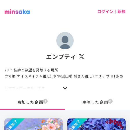
ログイン｜新規
エンプティ
20↑ 性癖と欲望を発散する場所
ウマ娘(ナイスネイチャ推し)|やや担(山根 綺さん推し)|ニチアサ|RT多め
無言フォロー失礼します
9
0
参加した企画
主催した企画
企画完了
企画完了