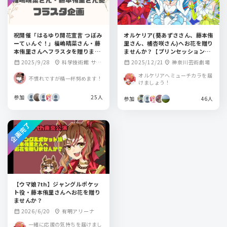
祝開催「はるゆり開花宣言 つぼみ
オルケリア(葵あずささん、藤本侑
ーてぃんぐ！」福嶋晴菜さん・藤
里さん、橘杏咲さん)へお花を贈り
本侑里さんへフラスタを贈りませ
ませんか？【プリンセッション・
んか。
オーケストラ2nd EVENT FUTU
2025/9/28
科学技術館 サイ
2025/12/21
神奈川芸術劇場
calendar_month
location_on
calendar_month
location_on
RE SESSION】
エンスホール
オルケリアへミューチカラを届
不慣れですが精一杯努めます！
けましょう！
参加
25人
参加
46人
企画完了
【ウマ娘7th】ジャングルポケッ
ト役・藤本侑里さんへお花を贈り
ませんか？
2026/6/20
有明アリーナ
calendar_month
location_on
一緒に応援の気持ちを届けまし