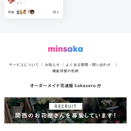
ょう！
参加
38人
サービスについて
｜
お知らせ
｜
よくある質問・問い合わせ
｜
機能改善の依頼
オーダーメイド花通販 Sakaseru
select_window