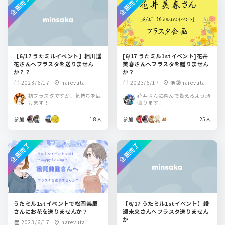
企画完了
企画完了
【6/17 うたミルイベント】相川遥
[6/17 うたミル1stイベント]花井
花さんへフラスタを送りません
美春さんへフラスタを贈りません
か？？
か？
2023/6/17
harevutai
2023/6/17
池袋harevutai
calendar_month
location_on
calendar_month
location_on
初フラスタですが、気持ちを届
花井さんに喜んで貰えるよう頑
けます！！
張ります！
参加
18人
参加
25人
企画完了
企画完了
うたミル1stイベントで松岡美里
【6/17 うたミル1stイベント】綾
さんにお花を送りませんか？
瀬未来さんへフラスタ送りません
か
2023/6/17
harevutai
calendar_month
location_on