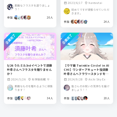
2023/6/17
harevutai
calendar_month
location_on
素敵なフラスタを送りましょ
う！
初めてですが頑張らせていただ
きます。
参加
20人
参加
24人
企画完了
企画完了
5/26 うたミル3rdイベントで須藤
【ウマ娘 Twinkle Circle! in AI
叶希さんへフラスタを贈りません
CHI】ワンダーアキュート役須藤
か？
叶希さんへフラワースタンドを贈
りませんか？
2024/5/26
科学技術館 サイ
2024/9/28
Aichi Sky Expo
calendar_month
location_on
calendar_month
location_on
エンスホール
ホールA
素敵なものを贈れるように頑張
皆さんのお祝いの気持ちを届け
ります！
ましょう！！
参加
34人
参加
20人