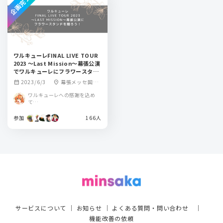
企画完了
ワルキューレFINAL LIVE TOUR
2023 〜Last Mission〜幕張公演
でワルキューレにフラワースタン
ドを贈ろう！
2023/6/3
幕張メッセ国際
calendar_month
location_on
展示場1-3ホール公
ワルキューレへの感謝を込め
演
て…
参加
166人
サービスについて
｜
お知らせ
｜
よくある質問・問い合わせ
｜
機能改善の依頼