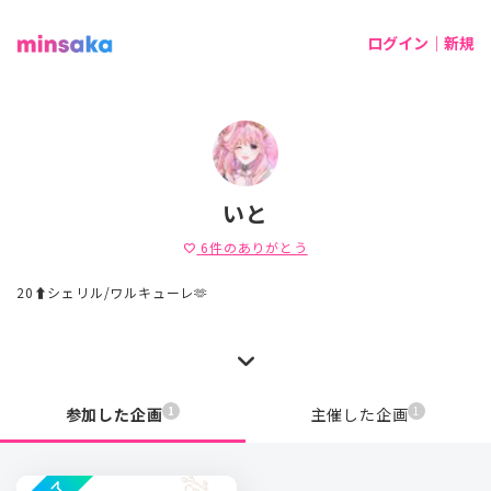
ログイン｜新規
いと
6
件のありがとう
favorite
20⬆️シェリル/ワルキューレ🫶
1
1
参加した企画
主催した企画