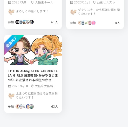
2025/3/8
大阪城ホール
2023/11/5
山王ヒルズホー
calendar_month
location_on
calendar_month
location_on
ル(東京都大田区山
ヅケリスナーから感謝お花を贈
よろしくお願いします！
王2丁目12番13号)
りたいです！
参加
41人
参加
18人
企画完了
THE IDOLM@STER CINDEREL
LA GIRLS 燿城夜祭-かがやきよま
つり-に出演される桐生つかさちゃ
ん、河瀬茉希さんにお花を贈りま
2023/6/10
大阪府大阪城ホ
calendar_month
location_on
せんか？
ール
よまつりに華を添えるお花を贈
りたいです！
参加
63人