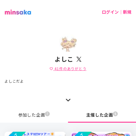
ログイン｜新規
よしこ
41
件のありがとう
favorite
よしこだよ
7
5
参加した企画
主催した企画