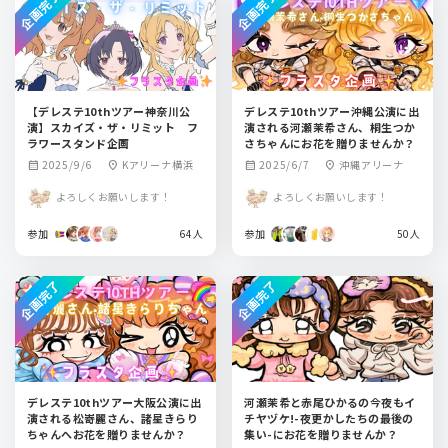
企画完了
企画完了
【デレステ10thツアー神奈川公
デレステ10thツアー沖縄公演に出
演】スカイズ・ザ・リミット フ
演される河瀬茉希さん、桐生つか
ラワースタンド企画
さちゃんにお花を贈りませんか？
2025/9/6
Kアリーナ横浜
2025/6/7
沖縄アリーナ
calendar_month
location_on
calendar_month
location_on
よろしくお願いします！
よろしくお願いします！
参加
64人
参加
50人
企画完了
企画完了
デレステ10thツアー大阪公演に出
河瀬茉希と赤尾ひかるの今夜もイ
演される松嵜麗さん、諸星きらり
チヤヅケ!-夜更かしたちの最後の
ちゃんへお花を贈りませんか？
集い-にお花を贈りませんか？