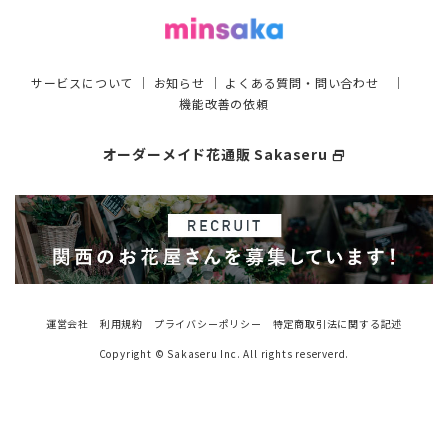
サービスについて
｜
お知らせ
｜
よくある質問・問い合わせ
｜
機能改善の依頼
オーダーメイド花通販 Sakaseru
select_window
運営会社
利用規約
プライバシーポリシー
特定商取引法に関する記述
Copyright © Sakaseru Inc. All rights reserverd.