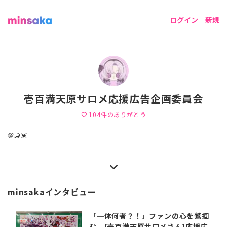
ログイン｜新規
壱百満天原サロメ応援広告企画委員会
104
件のありがとう
favorite
💯🦂💓
minsakaインタビュー
「一体何者？！」ファンの心を鷲掴
む、[壱百満天原サロメさん]応援広