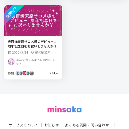
企画完了
壱百満天原サロメ様のデビュー1
周年記念日をお祝いしませんか？
2023/5/24
都内駅某所・大
calendar_month
location_on
阪府内駅某社
喜んで貰えるように頑張りま
す！
参加
274人
サービスについて
｜
お知らせ
｜
よくある質問・問い合わせ
｜