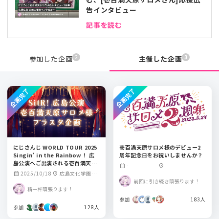
告インタビュー
記事を読む
2
3
参加した企画
主催した企画
企画完了
企画完了
にじさんじ WORLD TOUR 2025
壱百満天原サロメ様のデビュー2
Singin’ in the Rainbow！ 広
周年記念日をお祝いしませんか？
島公演へご出演される壱百満天原
-
calendar_month
location_on
サロメ様へフラワースタンドを贈
2025/10/18
広島文化学園HB
calendar_month
location_on
りませんか?
前回に引き続き頑張ります！
Gホール
精一杯頑張ります！
参加
183人
参加
128人