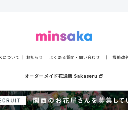
スについて
｜
お知らせ
｜
よくある質問・問い合わせ
｜
機能改
オーダーメイド花通販 Sakaseru
select_window