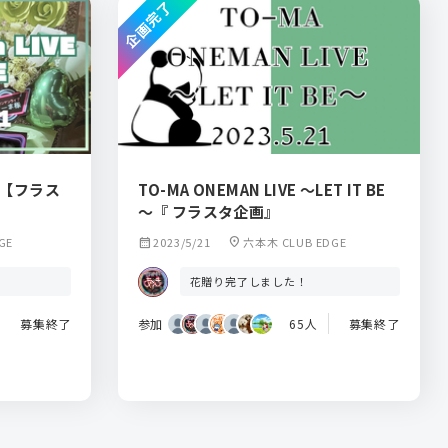
企画完了
TO-MA ONEMAN LIVE ～LET IT BE
～『 フラスタ企画』
GE
calendar_month
2023/5/21
location_on
六本木 CLUB EDGE
花贈り完了しました！
募集終了
参加
65人
募集終了