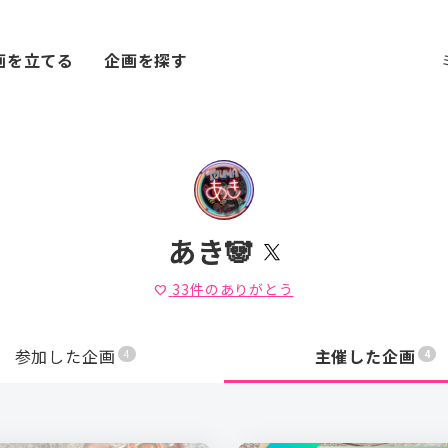
画を立てる
企画を探す
あき🐼
33
件のありがとう
favorite
参加した企画
主催した企画
4
4