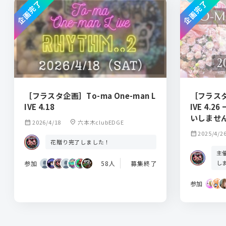
企画完了
企画完了
［フラスタ企画］To-ma One-man L
［フラスタ企
IVE 4.18
IVE 4.
いしませ
calendar_month
2026/4/18
location_on
六本木clubEDGE
calendar_month
2025/4/2
花贈り完了しました！
主
し
参加
58人
募集終了
参加