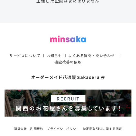
主催した企画はまだありません
サービスについて
｜
お知らせ
｜
よくある質問・問い合わせ
｜
機能改善の依頼
オーダーメイド花通販 Sakaseru
select_window
運営会社
利用規約
プライバシーポリシー
特定商取引法に関する記述