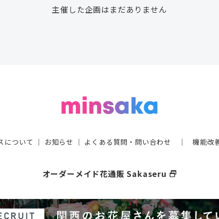
主催した企画はまだありません
スについて
｜
お知らせ
｜
よくある質問・問い合わせ
｜
機能改
オーダーメイド花通販 Sakaseru
select_window