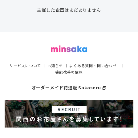
養倉鼠的過程
主催した企画はまだありません
#倉鼠羊共生日誌
之後曬倉鼠照片的日常垢
https://t.co/yEVJp0lNFp
サービスについて
｜
お知らせ
｜
よくある質問・問い合わせ
｜
機能改善の依頼
オーダーメイド花通販 Sakaseru
select_window