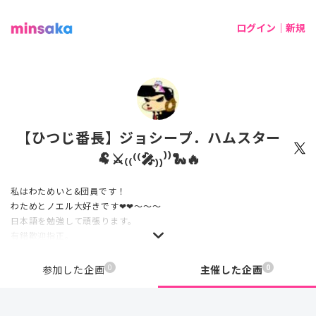
ログイン｜新規
【ひつじ番長】ジョシープ．ハムスター
🐏⚔₍₍⁽⁽🎤₎₎⁾⁾🐍🔥
私はわためいと&団員です！
わためとノエル大好きです❤❤～～～
日本語を勉強して頑張ります。
有錯歡迎指正。
目前翻譯的是團長
0
0
参加した企画
主催した企画
翻譯tag #團長中譯
棉花糖
https://t.co/NSinB6hleD