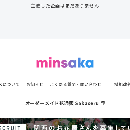
主催した企画はまだありません
スについて
｜
お知らせ
｜
よくある質問・問い合わせ
｜
機能改
オーダーメイド花通販 Sakaseru
select_window