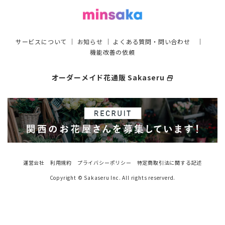
サービスについて
｜
お知らせ
｜
よくある質問・問い合わせ
｜
機能改善の依頼
オーダーメイド花通販 Sakaseru
select_window
運営会社
利用規約
プライバシーポリシー
特定商取引法に関する記述
Copyright © Sakaseru Inc. All rights reserverd.