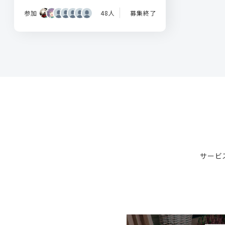
参加
48人
募集終了
サービ