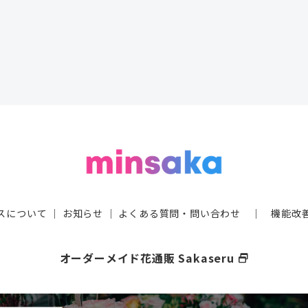
スについて
｜
お知らせ
｜
よくある質問・問い合わせ
｜
機能改
オーダーメイド花通販 Sakaseru
select_window