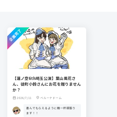
企画完了
【蓮ノ空6th埼玉公演】葉山風花さ
ん、徒町小鈴さんにお花を贈りません
か？
calendar_month
2026/7/11
location_on
ベルーナドーム
喜んでもらえるように精一杯頑張り
ます！！