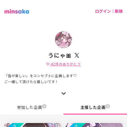
ログイン｜新規
うにゃ🎀
42
件のありがとう
favorite
「皆が楽しい」をコンセプトに企画します♡
ご一緒して頂けたら嬉しいです！
3
2
参加した企画
主催した企画