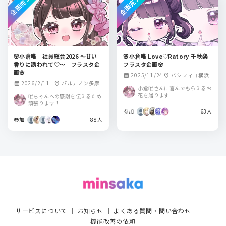
企画完了
企画完了
🌸小倉唯 社員総会2026 ～甘い
🌸小倉唯 Love♡Ratory 千秋楽
香りに誘われて♡～ フラスタ企
フラスタ企画🌸
画🌸
2025/11/24
パシフィコ横浜
calendar_month
location_on
2026/2/11
パルテノン多摩
calendar_month
location_on
小倉唯さんに喜んでもらえるお
花を贈ります
唯ちゃんへの感謝を伝えるため
頑張ります！
参加
63人
参加
88人
サービスについて
｜
お知らせ
｜
よくある質問・問い合わせ
｜
機能改善の依頼