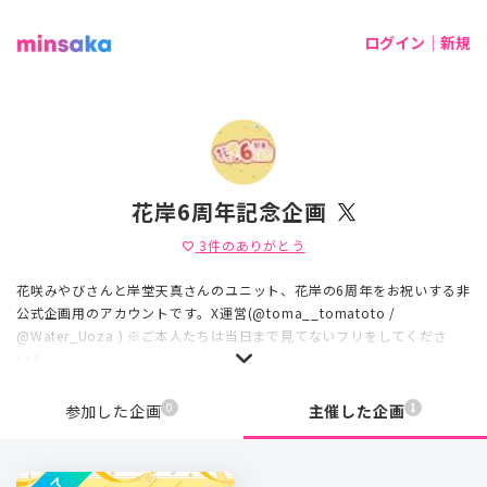
ログイン｜新規
花岸6周年記念企画
3
件のありがとう
favorite
花咲みやびさんと岸堂天真さんのユニット、花岸の6周年をお祝いする非
公式企画用のアカウントです。X運営(@toma__tomatoto /
@Water_Uoza ) ※ご本人たちは当日まで見てないフリをしてくださ
い！
0
1
参加した企画
主催した企画