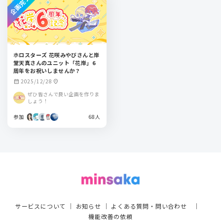
企画完了
ホロスターズ 花咲みやびさんと岸
堂天真さんのユニット「花岸」6
周年をお祝いしませんか？
2025/12/28
calendar_month
location_on
ぜひ皆さんで良い企画を作りま
しょう！
参加
68人
サービスについて
｜
お知らせ
｜
よくある質問・問い合わせ
｜
機能改善の依頼