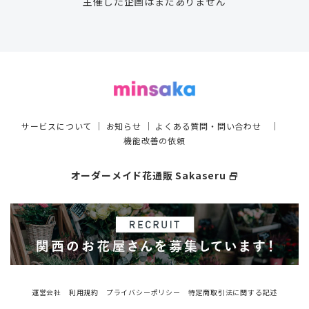
主催した企画はまだありません
サービスについて
｜
お知らせ
｜
よくある質問・問い合わせ
｜
機能改善の依頼
オーダーメイド花通販 Sakaseru
select_window
運営会社
利用規約
プライバシーポリシー
特定商取引法に関する記述