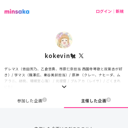
ログイン｜新規
kokevin🐔
デレマス（依田芳乃、乙倉悠貴、市原仁奈担当 西園寺琴歌と双葉杏が好
き）/ 学マス（篠澤広、秦谷美鈴担当）/ 原神 （クレー、ナヒーダ、ム
アラニ、胡桃、珊瑚宮心海） / 元提督 / ブルアカ（レイサ）/ ごくまれ
にDJ
2
0
参加した企画
主催した企画