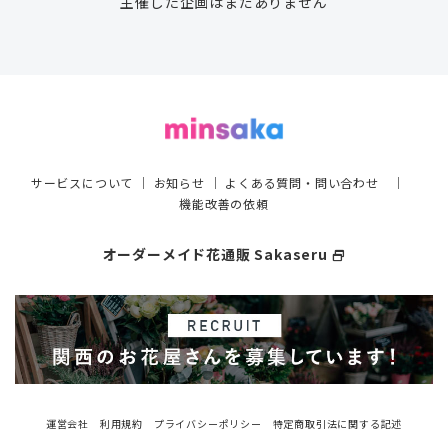
主催した企画はまだありません
サービスについて
｜
お知らせ
｜
よくある質問・問い合わせ
｜
機能改善の依頼
オーダーメイド花通販 Sakaseru
select_window
運営会社
利用規約
プライバシーポリシー
特定商取引法に関する記述